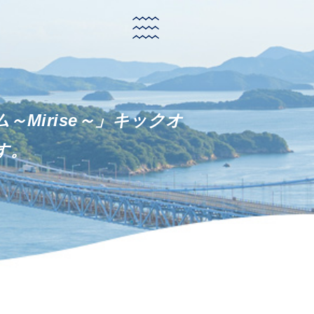
～Mirise～」キックオ
す。