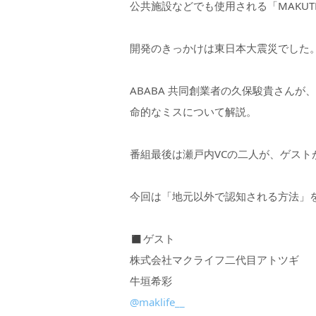
公共施設などでも使用される「MAKUT
開発のきっかけは東日本大震災でした
ABABA 共同創業者の久保駿貴さん
命的なミスについて解説。
番組最後は瀬戸内VCの二人が、ゲスト
今回は「地元以外で認知される方法」
◼︎ゲスト
株式会社マクライフ二代目アトツギ
牛垣希彩
@maklife__