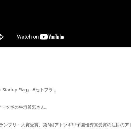
artup Flag」 #セトフラ 。
アトツギの牛垣希彩さん。
グランプリ・大賞受賞、第3回アトツギ甲子園優秀賞受賞の注目の