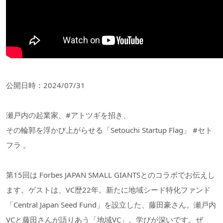
公開日時：2024/07/31
瀬戸内の起業家、#アトツギを招き、
その輪郭を浮かび上がらせる「Setouchi Startup Flag」 #セト
フラ 。
第15回は Forbes JAPAN SMALL GIANTSとのコラボでお伝えし
ます。ゲストは、VC歴22年。新たに地域シード特化ファンド
「Central Japan Seed Fund」を設立した、藤田豪さん。瀬戸内
VCと藤田さんが語りあう「地域VC」。学びが深いです。ぜ