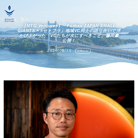
【MTG Ventures】「Forbes JAPAN SMALL
GIANTS × #セトフラ」地域VC同士の語り合いで浮
かび上がった「VCたちが次にすべきこと」藤田豪
公開！
2024/08/10
お知らせ