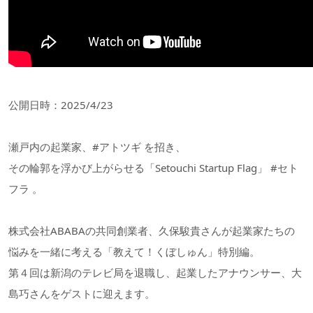
公開日時：2025/4/23
瀬戸内の起業家、#アトツギ を招き、
その輪郭を浮かび上がらせる「Setouchi Startup Flag」 #セト
フラ 。
株式会社ABABAの共同創業者、久保駿貴さんが起業家たちの
悩みを一緒に考える「教えて！くぼしゅん」特別編。
第４回は新潟のテレビ局を退職し、起業したアナウンサー、大
島巧さんをゲストに迎えます。