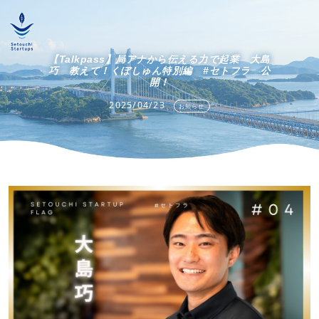
【Talkpass】局アナから伝える力で起業 大島
巧 教えて！くぼしゅん特別編 #セトフラ 公
開！
2025/04/23
お知らせ