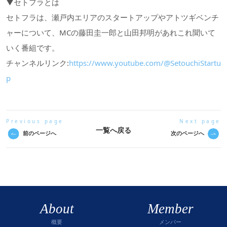
▼セトフラとは
セトフラは、瀬戸内エリアのスタートアップやアトツギベンチ
ャーについて、MCの藤田圭一郎と山田邦明があれこれ聞いて
いく番組です。
チャンネルリンク:
https://www.youtube.com/@SetouchiStartu
p
Previous page
Next page
一覧へ戻る
前のページへ
次のページへ
About
Member
概要
メンバー