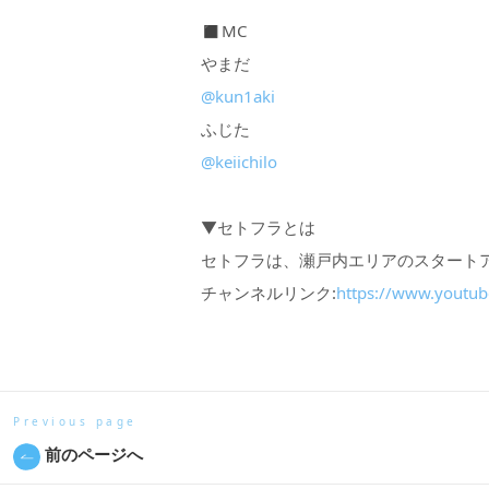
◼︎MC
やまだ
@kun1aki
ふじた
@keiichilo
▼セトフラとは
セトフラは、瀬戸内エリアのスタート
チャンネルリンク:
https://www.youtub
Previous page
前のページへ