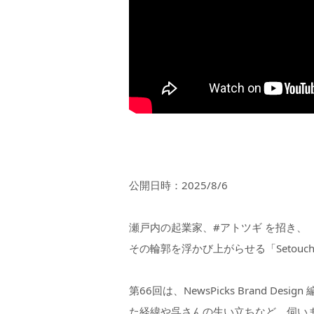
公開日時：2025/8/6
瀬戸内の起業家、#アトツギ を招き、
その輪郭を浮かび上がらせる「Setouchi St
第66回は、NewsPicks Brand Des
た経緯や呉さんの生い立ちなど、伺い