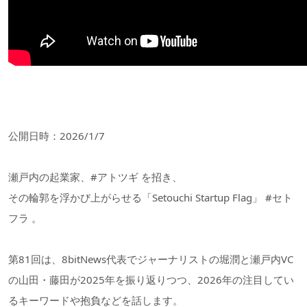
公開日時：2026/1/7
瀬戸内の起業家、#アトツギ を招き、
その輪郭を浮かび上がらせる「Setouchi Startup Flag」 #セト
フラ 。
第81回は、8bitNews代表でジャーナリストの堀潤と瀬戸内VC
の山田・藤田が2025年を振り返りつつ、2026年の注目してい
るキーワードや抱負などを話します。