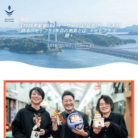
【2026年新春SP】キーワードは｢公共｣?! ３人が
語る、セトフラ3年目の抱負とは #セトフラ 公
開！
2026/01/07
お知らせ