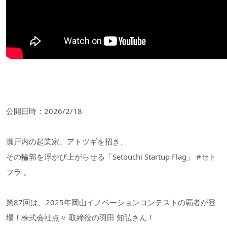
公開日時：2026/2/18
瀬戸内の起業家、アトツギを招き、
その輪郭を浮かび上がらせる「Setouchi Startup Flag」 #セト
フラ 。
第87回は、2025年岡山イノベーションコンテストの覇者が登
場！株式会社点々 取締役の羽田 知弘さん！