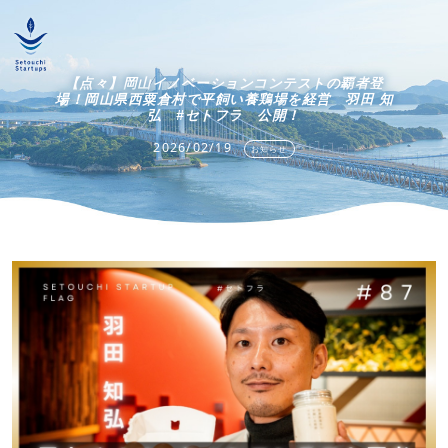
【点々】岡山イノベーションコンテストの覇者登
場！岡山県西粟倉村で平飼い養鶏場を経営 羽田 知
弘 #セトフラ 公開！
2026/02/19
お知らせ