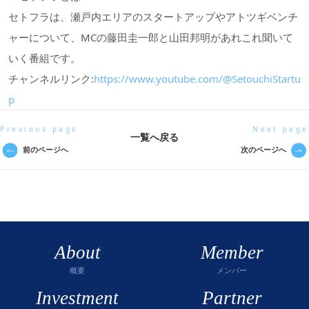
セトフラは、瀬戸内エリアのスタートアップやアトツギベンチ
ャーについて、MCの藤田圭一郎と山田邦明があれこれ聞いて
いく番組です。
チャンネルリンク:
https://www.youtube.com/@SetouchiStartu
p
Previous page
Next page
一覧へ戻る
前のページへ
次のページへ
About
Member
概要
メンバー
Investment
Partner