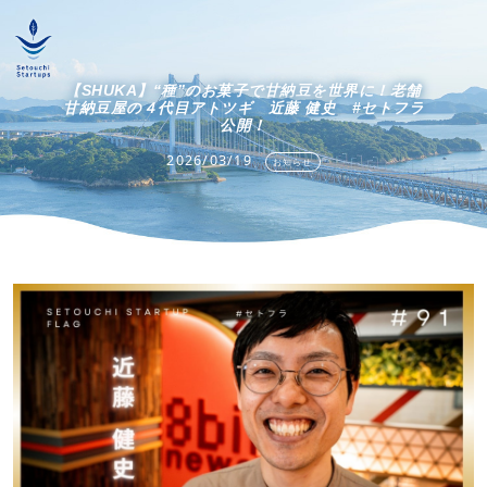
【SHUKA】“種”のお菓子で甘納豆を世界に！老舗
甘納豆屋の４代目アトツギ 近藤 健史 #セトフラ
公開！
2026/03/19
お知らせ