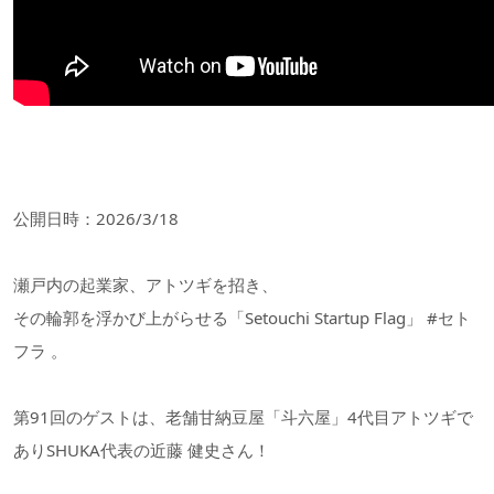
公開日時：2026/3/18
瀬戸内の起業家、アトツギを招き、
その輪郭を浮かび上がらせる「Setouchi Startup Flag」 #セト
フラ 。
第91回のゲストは、老舗甘納豆屋「斗六屋」4代目アトツギで
ありSHUKA代表の近藤 健史さん！