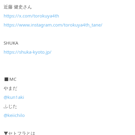
近藤 健史さん
https://x.com/torokuya4th
https://www.instagram.com/torokuya4th_tane/
SHUKA
https://shuka-kyoto.jp/
◼︎MC
やまだ
@kun1aki
ふじた
@keiichilo
▼セトフラとは