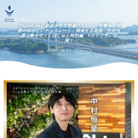
【SpinLife】表皮水疱症患者においしく栄養を「世
界一やさしいチョコレート」開発する医師 中村恒
星｜教えて！くぼしゅん特別編 #セトフラ 公
開！
2026/05/21
お知らせ