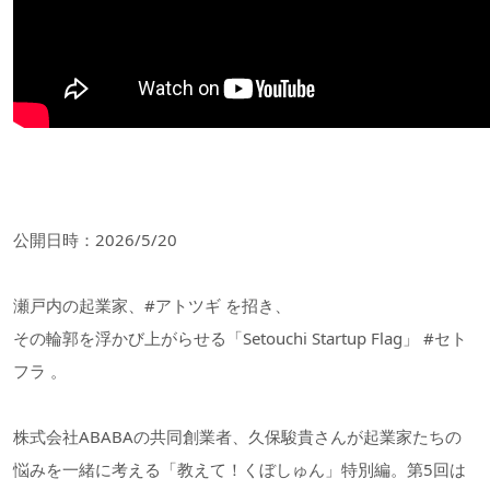
公開日時：2026/5/20
瀬戸内の起業家、#アトツギ を招き、
その輪郭を浮かび上がらせる「Setouchi Startup Flag」 #セト
フラ 。
株式会社ABABAの共同創業者、久保駿貴さんが起業家たちの
悩みを一緒に考える「教えて！くぼしゅん」特別編。第5回は