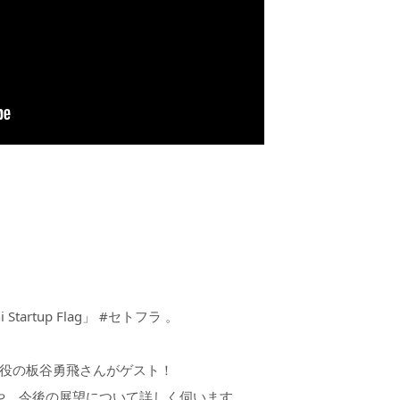
artup Flag」 #セトフラ 。
取締役の板谷勇飛さんがゲスト！
や、今後の展望について詳しく伺います。