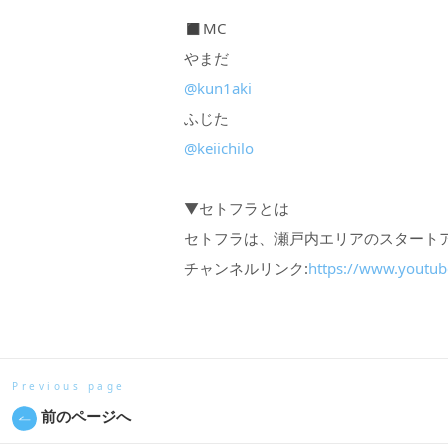
◼︎MC
やまだ
@kun1aki
ふじた
@keiichilo
▼セトフラとは
セトフラは、瀬戸内エリアのスタート
チャンネルリンク:
https://www.youtub
Previous page
前のページへ