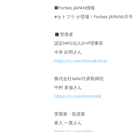
■Forbes JAPAN情報
#セトフラ が登場！Forbes JAPAN6
◼︎登壇者
認定NPO法人D×P理事長
今井 紀明さん
https://x.com/NoriakiImai
株式会社taliki代表取締役
中村 多伽さん
https://x.com/kissmetk
実業家・投資家
家入 一真さん
https://x.com/hbkr