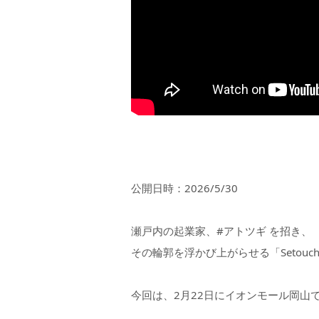
公開日時：2026/5/30
瀬戸内の起業家、#アトツギ を招き、
その輪郭を浮かび上がらせる「Setouchi St
今回は、2月22日にイオンモール岡山