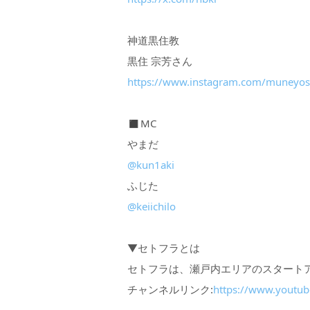
神道黒住教
黒住 宗芳さん
https://www.instagram.com/muneyos
◼︎MC
やまだ
@kun1aki
ふじた
@keiichilo
▼セトフラとは
セトフラは、瀬戸内エリアのスタート
チャンネルリンク:
https://www.youtub