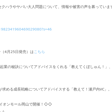
セクハラやヤバい大人問題について、情報や被害の声を募っていま
us/1982341960469029080?s=46
月号（4月25日発売）は
こちら
が、起業の秘訣についてアドバイスをくれる「教えてくぼしゅん！」
が求める成長戦略についてアドバイスする「教えて！瀬戸内VC」。
にイオンモール岡山で開催！◇◇
ら↓