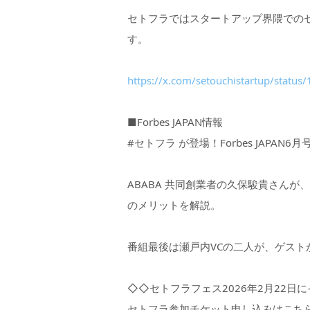
セトフラではスタートアップ界隈での
す。
https://x.com/setouchistartup/stat
■Forbes JAPAN情報
#セトフラ が登場！Forbes JAPAN6
ABABA 共同創業者の久保駿貴さん
のメリットを解説。
番組最後は瀬戸内VCの二人が、ゲスト
◇◇セトフラフェス2026年2月22日
セトフラ参加チケット申し込みはこち