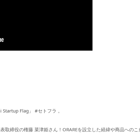
artup Flag」 #セトフラ 。
 代表取締役の権藤 菜津姫さん！ORAREを設立した経緯や商品への