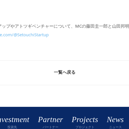
アップやアトツギベンチャーについて、MCの藤田圭一郎と山田邦
e.com/@SetouchiStartup
一覧へ戻る
nvestment
Partner
Projects
News
投資先
パートナー
プロジェクト
ニュース