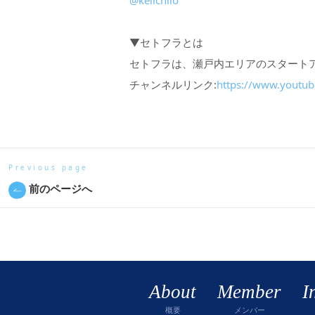
@keiichilo
▼セトフラとは
セトフラは、瀬戸内エリアのスタート
チャンネルリンク:
https://www.youtub
Previous page
前のページへ
About
Member
I
概要
メンバー