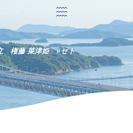
 権藤 菜津姫 #セト