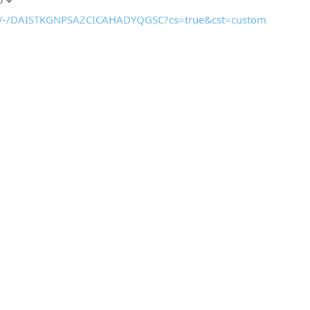
duct/-/DAISTKGNPSAZCICAHADYQGSC?cs=true&cst=custom