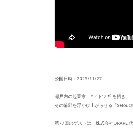
公開日時：2025/11/27
瀬戸内の起業家、#アトツギ を招き、
その輪郭を浮かび上がらせる「Setouchi St
第77回のゲストは、株式会社ORARE