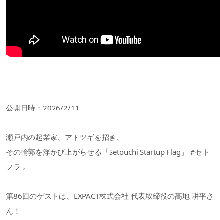
公開日時：2026/2/11
瀬戸内の起業家、アトツギを招き、
その輪郭を浮かび上がらせる「Setouchi Startup Flag」 #セト
フラ 。
第86回のゲストは、EXPACT株式会社 代表取締役の髙地 耕平さ
ん！