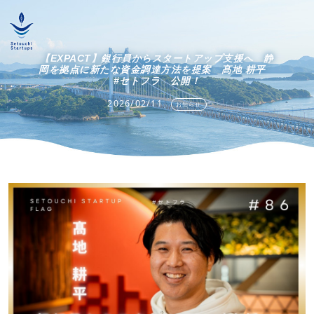
【EXPACT】銀行員からスタートアップ支援へ 静
岡を拠点に新たな資金調達方法を提案 髙地 耕平
#セトフラ 公開！
2026/02/11
お知らせ