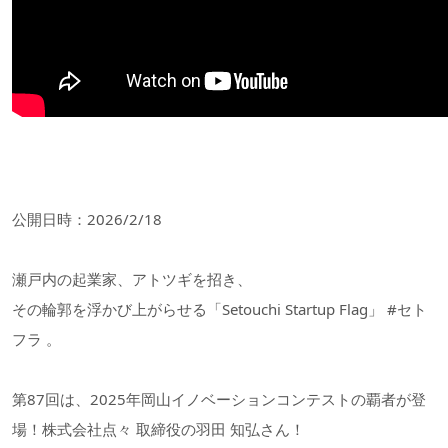
公開日時：2026/2/18
瀬戸内の起業家、アトツギを招き、
その輪郭を浮かび上がらせる「Setouchi Startup Flag」 #セト
フラ 。
第87回は、2025年岡山イノベーションコンテストの覇者が登
場！株式会社点々 取締役の羽田 知弘さん！