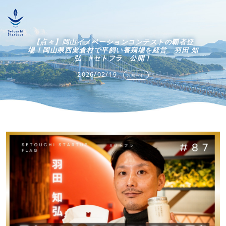
【点々】岡山イノベーションコンテストの覇者登
場！岡山県西粟倉村で平飼い養鶏場を経営 羽田 知
弘 #セトフラ 公開！
2026/02/19
お知らせ