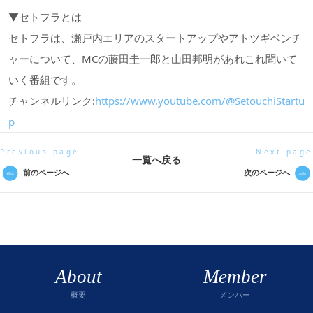
▼セトフラとは
セトフラは、瀬戸内エリアのスタートアップやアトツギベンチ
ャーについて、MCの藤田圭一郎と山田邦明があれこれ聞いて
いく番組です。
チャンネルリンク:
https://www.youtube.com/@SetouchiStartu
p
Previous page
Next page
一覧へ戻る
前のページへ
次のページへ
About
Member
概要
メンバー