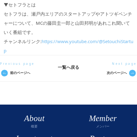
▼セトフラとは
セトフラは、瀬戸内エリアのスタートアップやアトツギベンチ
ャーについて、MCの藤田圭一郎と山田邦明があれこれ聞いて
いく番組です。
チャンネルリンク:
https://www.youtube.com/@SetouchiStartu
p
Previous page
Next page
一覧へ戻る
前のページへ
次のページへ
About
Member
概要
メンバー