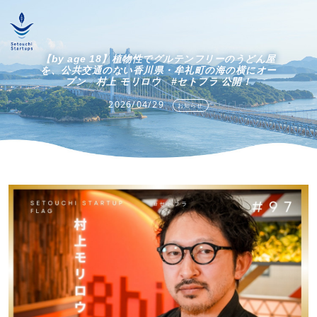
【by age 18】植物性でグルテンフリーのうどん屋
を、公共交通のない香川県・牟礼町の海の横にオー
プン 村上 モリロウ #セトフラ 公開！
2026/04/29
お知らせ