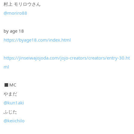
村上 モリロウさん
@moriro88
by age 18
https://byage18.com/index.html
https://jinseiwajojoda.com/jojo-creators/creators/entry-30.ht
ml
◼︎MC
やまだ
@kun1aki
ふじた
@keiichilo