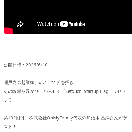
公開日時：2026/6/10
瀬戸内の起業家、#アトツギ を招き、
その輪郭を浮かび上がらせる「Setouchi Startup Flag」 #セト
フラ 。
第102回は、株式会社OhMyFamily代表の加治木 基洋さんがゲ
スト！