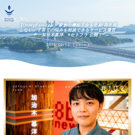
【OhMyFamily】「家族の機能不全を生産/再生産
しない」子育ての悩みを相談できるサービス運営
中 加治木基洋 #セトフラ 公開！
2026/06/12
お知らせ