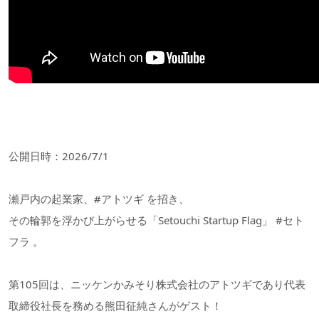
公開日時：2026/7/1
瀬戸内の起業家、#アトツギ を招き、
その輪郭を浮かび上がらせる「Setouchi Startup Flag」 #セト
フラ 。
第105回は、ニッケンかみそり株式会社のアトツギであり代表
取締役社長を務める熊田征純さんがゲスト！