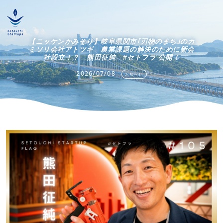
【ニッケンかみそり】岐阜県関市｢刃物のまち｣のカ
ミソリ会社アトツギ 農業課題の解決のために新会
社設立！？ 熊田征純 #セトフラ 公開！
2026/07/08
お知らせ